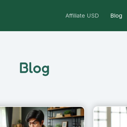
Affiliate USD
Blog
Blog
P
P
a
a