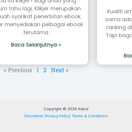
pa Itu Klikjer? Bagi anda yang
um tahu lagi, Klikjer merupakan
Kualiti a
uah syarikat penerbitan ebook.
sama ada
jer menyediakan pelbagai ebook
ranking d
terutama
Tapi baga
Baca Selanjutnya »
Ba
« Previous
1
2
Next »
Copyright © 2026 Kairul
Disclaimer
Privacy Policy
Terms & Conditions