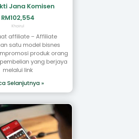
kti Jana Komisen
RM102,554
Khairul
t affiliate – Affiliate
an satu model bisnes
mpromosi produk orang
p pembelian yang berjaya
melalui link
ca Selanjutnya »