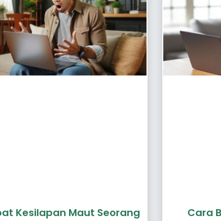
g
g
e
e
at Kesilapan Maut Seorang
Cara B